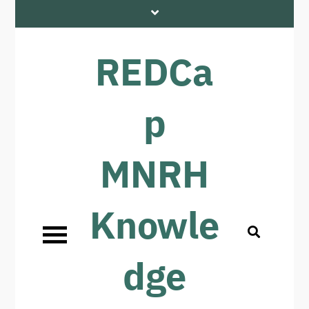
REDCa
p
MNRH
Knowle
dge